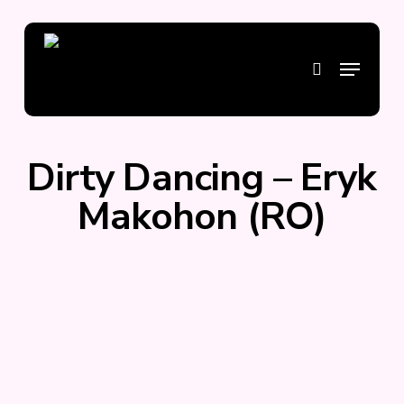
Skip
to
main
Menu
search
content
Dirty Dancing – Eryk
Makohon (RO)