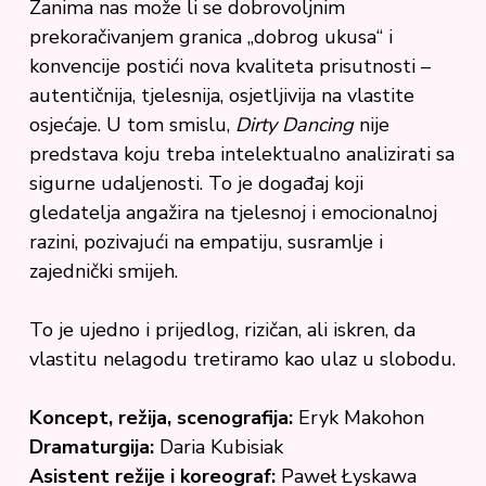
Zanima nas može li se dobrovoljnim
prekoračivanjem granica „dobrog ukusa“ i
konvencije postići nova kvaliteta prisutnosti –
autentičnija, tjelesnija, osjetljivija na vlastite
osjećaje. U tom smislu,
Dirty Dancing
nije
predstava koju treba intelektualno analizirati sa
sigurne udaljenosti. To je događaj koji
gledatelja angažira na tjelesnoj i emocionalnoj
razini, pozivajući na empatiju, susramlje i
zajednički smijeh.
To je ujedno i prijedlog, rizičan, ali iskren, da
vlastitu nelagodu tretiramo kao ulaz u slobodu.
Koncept, režija, scenografija:
Eryk Makohon
Dramaturgija:
Daria Kubisiak
Asistent režije i koreograf:
Paweł Łyskawa