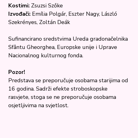
Kostimi:
Zsuzsi Szőke
Izvođači:
Emília Polgár, Eszter Nagy, László
Szekrényes, Zoltán Deák
Sufinancirano sredstvima Ureda gradonačelnika
Sfântu Gheorghea, Europske unije i Uprave
Nacionalnog kulturnog fonda.
Pozor!
Predstava se preporučuje osobama starijima od
16 godina. Sadrži efekte stroboskopske
rasvjete, stoga se ne preporučuje osobama
osjetljivima na svjetlost.