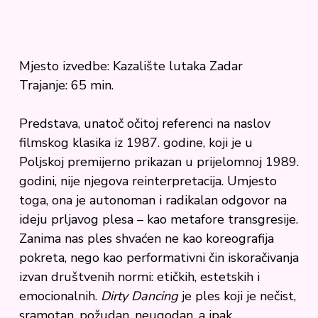
Mjesto izvedbe: Kazalište lutaka Zadar
Trajanje: 65 min.
Predstava, unatoč očitoj referenci na naslov
filmskog klasika iz 1987. godine, koji je u
Poljskoj premijerno prikazan u prijelomnoj 1989.
godini, nije njegova reinterpretacija. Umjesto
toga, ona je autonoman i radikalan odgovor na
ideju prljavog plesa – kao metafore transgresije.
Zanima nas ples shvaćen ne kao koreografija
pokreta, nego kao performativni čin iskoračivanja
izvan društvenih normi: etičkih, estetskih i
emocionalnih.
Dirty Dancing
je ples koji je nečist,
sramotan, požudan, neugodan, a ipak