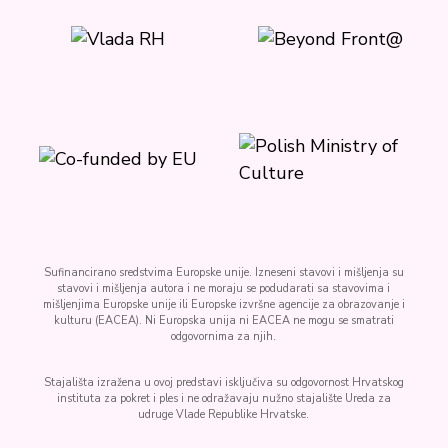
Sufinancirano sredstvima Europske unije. Izneseni stavovi i mišljenja su
stavovi i mišljenja autora i ne moraju se podudarati sa stavovima i
mišljenjima Europske unije ili Europske izvršne agencije za obrazovanje i
kulturu (EACEA). Ni Europska unija ni EACEA ne mogu se smatrati
odgovornima za njih.
Stajališta izražena u ovoj predstavi isključiva su odgovornost Hrvatskog
instituta za pokret i ples i ne odražavaju nužno stajalište Ureda za
udruge Vlade Republike Hrvatske.