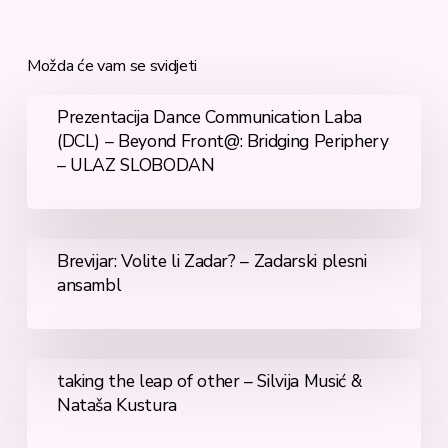
Možda će vam se svidjeti
Prezentacija
Prezentacija Dance Communication Laba
Dance
(DCL) – Beyond Front@: Bridging Periphery
Communication
– ULAZ SLOBODAN
Laba
(DCL)
–
Beyond
Brevijar:
Brevijar: Volite li Zadar? – Zadarski plesni
Front@:
Volite
ansambl
Bridging
li
Periphery
Zadar?
–
–
ULAZ
Zadarski
taking
taking the leap of other – Silvija Musić &
SLOBODAN
plesni
the
Nataša Kustura
ansambl
leap
of